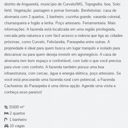
distrito de Angueretá, município de Curvelo/MG, Topografia: boa, Solo:
fértil, Vegetação: pastagem e pomar formado. Benfeitorias: casa de
alvenaria com 2 quartos, 1 banheiro, cozinha grande, varanda colonial,
churrasqueira e fogão a lenha. Poço artesiano. Ferramentaria. Mais
informações: A fazenda está localizada em uma região privilegiada,
cercada pela natureza e com fácil acesso a rodovia que liga as cidades
próximas, como Curvelo, Felixlandia, Paraopeba entre outras. A
propriedade é ideal para quem busca um lugar tranquilo e isolado para
descansar ou para quem deseja investir em agronegócio. A casa de
alvenaria tem bom espaço e confortável, com tudo o que você precisa
para viver com conforto. A fazenda também possui uma boa
infraestrutura, com cercas, água e energia elétrica, poço artesiano. Se
você está procurando uma fazenda rural com potencial, a Fazenda
Cachoeiras do Paraopeba é uma ótima opção. Agende uma visita e
conheça esse paraíso!
31600 m²
2 quartos
1 banheiro
10 vagas